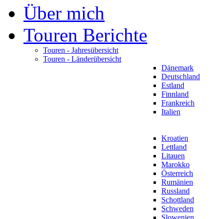
Über mich
Touren Berichte
Touren - Jahresübersicht
Touren - Länderübersicht
Dänemark
Deutschland
Estland
Finnland
Frankreich
Italien
Kroatien
Lettland
Litauen
Marokko
Österreich
Rumänien
Russland
Schottland
Schweden
Slowenien