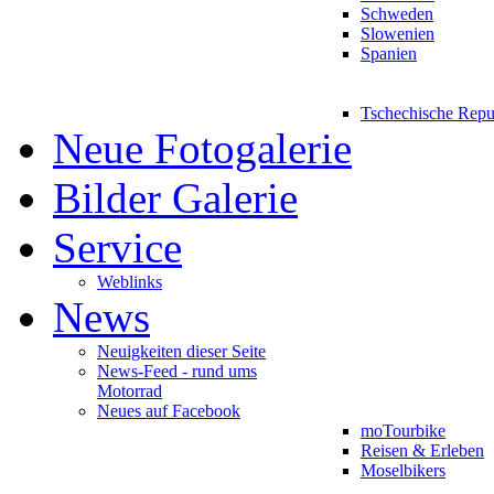
Schweden
Slowenien
Spanien
Tschechische Repu
Neue Fotogalerie
Bilder Galerie
Service
Weblinks
News
Neuigkeiten dieser Seite
News-Feed - rund ums
Motorrad
Neues auf Facebook
moTourbike
Reisen & Erleben
Moselbikers