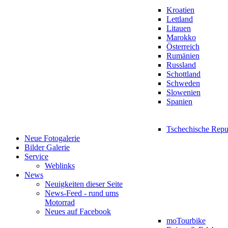
Kroatien
Lettland
Litauen
Marokko
Österreich
Rumänien
Russland
Schottland
Schweden
Slowenien
Spanien
Tschechische Repu
Neue Fotogalerie
Bilder Galerie
Service
Weblinks
News
Neuigkeiten dieser Seite
News-Feed - rund ums
Motorrad
Neues auf Facebook
moTourbike