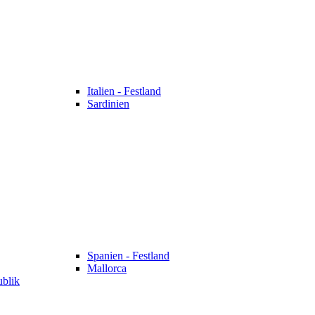
Italien - Festland
Sardinien
Spanien - Festland
Mallorca
ublik