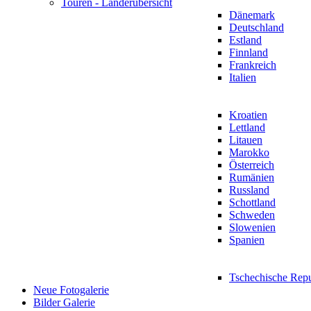
Touren - Länderübersicht
Dänemark
Deutschland
Estland
Finnland
Frankreich
Italien
Kroatien
Lettland
Litauen
Marokko
Österreich
Rumänien
Russland
Schottland
Schweden
Slowenien
Spanien
Tschechische Rep
Neue Fotogalerie
Bilder Galerie