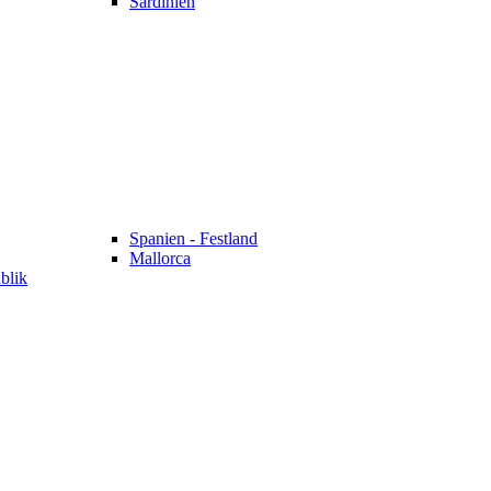
Sardinien
Spanien - Festland
Mallorca
blik