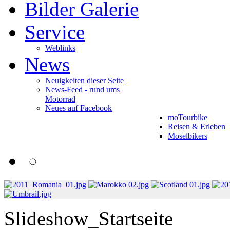
Bilder Galerie
Service
Weblinks
News
Neuigkeiten dieser Seite
News-Feed - rund ums
Motorrad
Neues auf Facebook
moTourbike
Reisen & Erleben
Moselbikers
Slideshow_Startseite