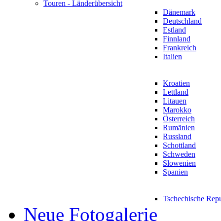
Touren - Länderübersicht
Dänemark
Deutschland
Estland
Finnland
Frankreich
Italien
Kroatien
Lettland
Litauen
Marokko
Österreich
Rumänien
Russland
Schottland
Schweden
Slowenien
Spanien
Tschechische Rep
Neue Fotogalerie