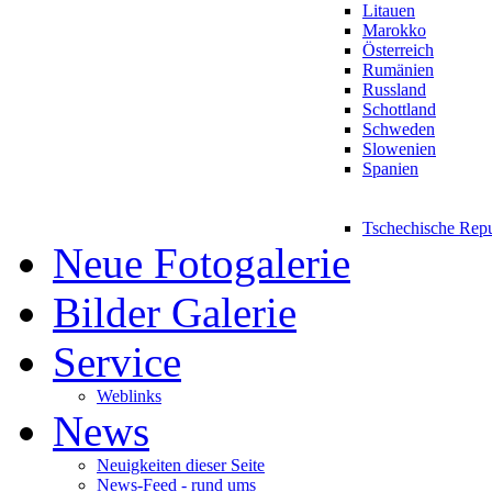
Litauen
Marokko
Österreich
Rumänien
Russland
Schottland
Schweden
Slowenien
Spanien
Tschechische Rep
Neue Fotogalerie
Bilder Galerie
Service
Weblinks
News
Neuigkeiten dieser Seite
News-Feed - rund ums