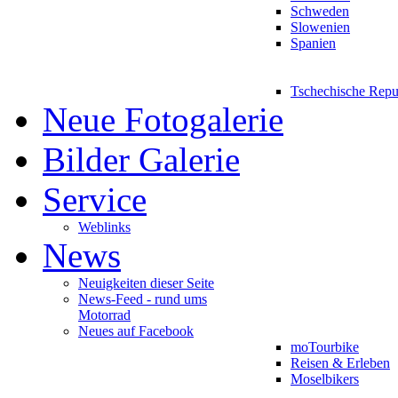
Schweden
Slowenien
Spanien
Tschechische Repu
Neue Fotogalerie
Bilder Galerie
Service
Weblinks
News
Neuigkeiten dieser Seite
News-Feed - rund ums
Motorrad
Neues auf Facebook
moTourbike
Reisen & Erleben
Moselbikers