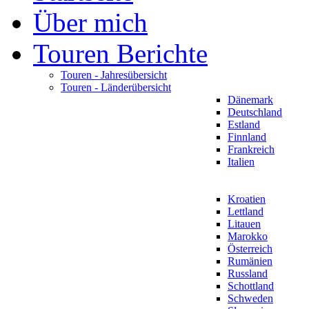
Über mich
Touren Berichte
Touren - Jahresübersicht
Touren - Länderübersicht
Dänemark
Deutschland
Estland
Finnland
Frankreich
Italien
Kroatien
Lettland
Litauen
Marokko
Österreich
Rumänien
Russland
Schottland
Schweden