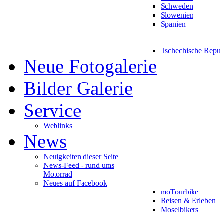
Schweden
Slowenien
Spanien
Tschechische Repu
Neue Fotogalerie
Bilder Galerie
Service
Weblinks
News
Neuigkeiten dieser Seite
News-Feed - rund ums
Motorrad
Neues auf Facebook
moTourbike
Reisen & Erleben
Moselbikers