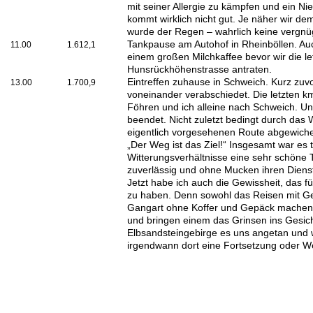
mit seiner Allergie zu kämpfen und ein N
kommt wirklich nicht gut. Je näher wir d
wurde der Regen – wahrlich keine vergnüg
Tankpause am Autohof in Rheinböllen. Au
11.00
1.612,1
einem großen Milchkaffee bevor wir die le
Hunsrückhöhenstrasse antraten.
Eintreffen zuhause in Schweich. Kurz zuvo
13.00
1.700,9
voneinander verabschiedet. Die letzten km
Föhren und ich alleine nach Schweich. Un
beendet. Nicht zuletzt bedingt durch das 
eigentlich vorgesehenen Route abgewiche
„Der Weg ist das Ziel!“ Insgesamt war es t
Witterungsverhältnisse eine sehr schöne 
zuverlässig und ohne Mucken ihren Dienst
Jetzt habe ich auch die Gewissheit, das fü
zu haben. Denn sowohl das Reisen mit Gep
Gangart ohne Koffer und Gepäck machen
und bringen einem das Grinsen ins Gesich
Elbsandsteingebirge es uns angetan und w
irgendwann dort eine Fortsetzung oder We